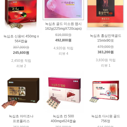
녹십초 골드 미소원 맵시
162g(225mgX720caps)
616,000원
녹십초 홍삼진액골드
녹십초 신용비 450mg x
492,800원
15mlx90포
564캡슐
479,000원
307,000원
4,920원 적립
383,200원
245,600원
리뷰 4
3,830원 적립
2,450원 적립
리뷰 1
리뷰 2
녹십초 아미조나
녹십초 칸 500
녹십초 다시원 골드
프로폴리스
400mgx624캡슐
756정