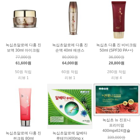
녹십초알로에 다홍 진
녹십초알로에 다홍 진
녹십초 다홍 진 비비크림
보액 30ml 아이크림
순액 40ml 에센스
50ml (SPF30 PA++)
77,000원
80,000원
36,000원
61,600원
64,000원
28,800원
50원 적립
60원 적립
280원 적립
리뷰 1
리뷰 1
리뷰 4
녹십초 뉴 진포니
프리미엄
400mgx624캡슐
녹십초알로에 다홍 진
녹십초알로에 알베타
339,000원
썬크림 80ml
루테인(400mg x