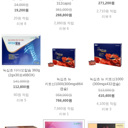
271,200원
312caps)
24,000원
361,000원
19,200원
2,710원 적립
288,800원
리뷰 6
20원 적립
2,880원 적립
리뷰 8
리뷰 6
녹십초 다다오칼슘 360g
(2gx30포x6BOX)
녹십초 뉴
녹십초 뉴 키토산1000
141,000원
키토산1000(300mgx864
(300mgx432캡슐)
112,800원
캡슐)
513,000원
80원 적립
958,000원
410,400원
리뷰 5
766,400원
4,100원 적립
7,660원 적립
리뷰 3
리뷰 1