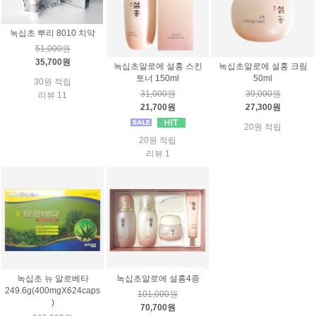
녹십초 뿌리 8010 치약
51,000원
35,700원
녹십초알로에 설홍 스킨
녹십초알로에 설홍 크림
토너 150ml
50ml
30원 적립
31,000원
39,000원
리뷰 11
21,700원
27,300원
20원 적립
20원 적립
리뷰 1
녹십초 뉴 알로베타
녹십초알로에 설홍4종
249.6g(400mgX624caps
101,000원
)
70,700원