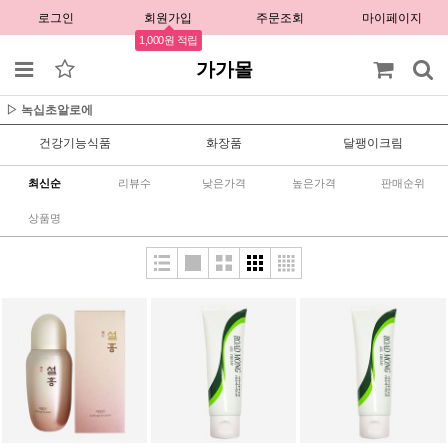
로그인
회원가입
주문조회
마이페이지
1,000원 적립
가가몰
▷ 녹십초알로에
건강기능식품
화장품
달팽이크림
최신순
리뷰수
낮은가격
높은가격
판매순위
상품명