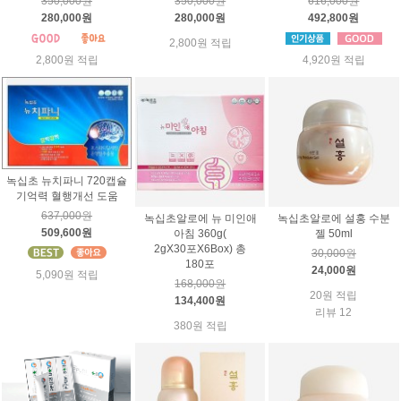
350,000원
350,000원
616,000원
280,000원
280,000원
492,800원
2,800원 적립
2,800원 적립
4,920원 적립
녹십초 뉴치파니 720캡슐
기억력 혈행개선 도움
637,000원
녹십초알로에 뉴 미인애
녹십초알로에 설홍 수분
509,600원
아침 360g(
젤 50ml
2gX30포X6Box) 총
30,000원
180포
24,000원
5,090원 적립
168,000원
20원 적립
134,400원
리뷰 12
380원 적립