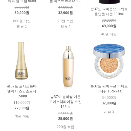
워터 젤 크림 50ml
젤 미스트 60mlX2ea
87,000원
47,000원
숨37도 디어옴므 퍼펙트
60,900원
32,900원
올인원 세럼 110ml
70,000원
600원 적립
20원 적립
49,000원
리뷰 1
리뷰 4
40원 적립
숨37도 로시크숨마
숨37도 씨씨쿠션 퍼펙트
엘릭서 스킨소프너
피니쉬 15gx2ea
150ml
숨37도 블라썸 가든
54,000원
모이스처라이징 스킨
110,000원
37,800원
155ml
77,000원
리뷰 3
37,000원
70원 적립
25,900원
220원 적립