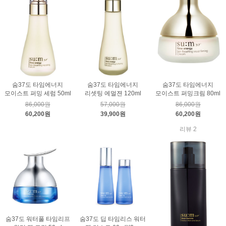
숨37도 타임에너지
숨37도 타임에너지
숨37도 타임에너지
모이스트 퍼밍 세럼 50ml
리셋팅 에멀젼 120ml
모이스트 퍼밍크림 80ml
86,000원
57,000원
86,000원
60,200원
39,900원
60,200원
리뷰 2
숨37도 워터풀 타임리프
숨37도 딥 타임리스 워터