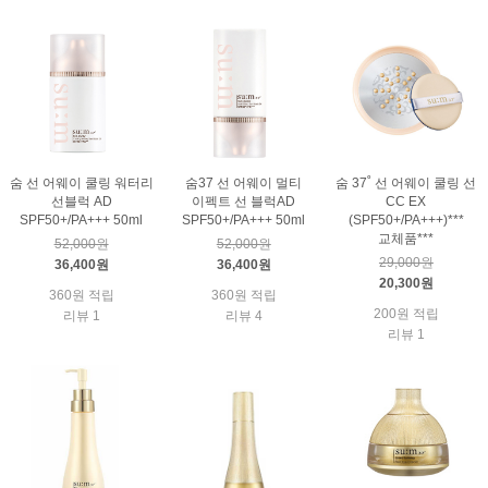
숨 선 어웨이 쿨링 워터리
숨37 선 어웨이 멀티
숨 37˚ 선 어웨이 쿨링 선
선블럭 AD
이펙트 선 블럭AD
CC EX
SPF50+/PA+++ 50ml
SPF50+/PA+++ 50ml
(SPF50+/PA+++)***
교체품***
52,000원
52,000원
29,000원
36,400원
36,400원
20,300원
360원 적립
360원 적립
200원 적립
리뷰 1
리뷰 4
리뷰 1