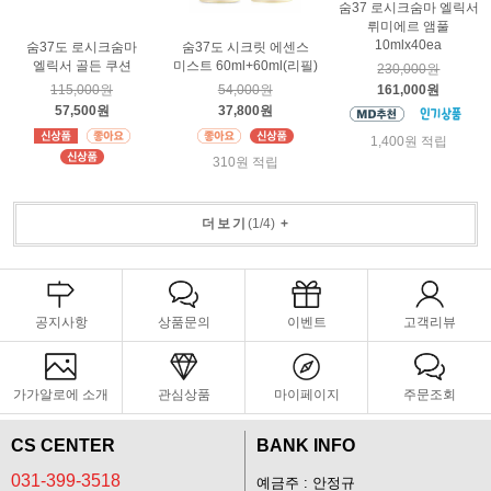
숨37 로시크숨마 엘릭서
뤼미에르 앰풀
10mlx40ea
숨37도 로시크숨마
숨37도 시크릿 에센스
엘릭서 골든 쿠션
미스트 60ml+60ml(리필)
230,000원
161,000원
115,000원
54,000원
57,500원
37,800원
1,400원 적립
310원 적립
더보기
(
1
/
4
)
+
공지사항
상품문의
이벤트
고객리뷰
가가알로에 소개
관심상품
마이페이지
주문조회
CS CENTER
BANK INFO
031-399-3518
예금주 : 안정규