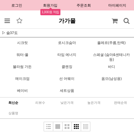
로그인
회원가입
주문조회
마이페이지
1,000원 적립
가가몰
▷ 숨37도
시크릿
로시크숨마
플레르(주름,탄력)
워터-풀
타임 에너지
스페셜 (숨마&센테니카
등)
블라썸 가든
클렌징
바디
메이크업
선 어웨이
옴므(남성용)
베이비
세트상품
최신순
리뷰수
낮은가격
높은가격
판매순위
상품명