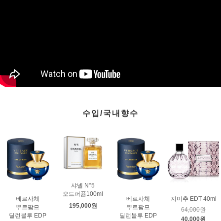
수입/국내향수
샤넬 N°5
오드퍼퓸100ml
베르사체
베르사체
지미추 EDT 40ml
195,000원
뿌르팜므
뿌르팜므
64,000원
딜런블루 EDP
딜런블루 EDP
40,000원