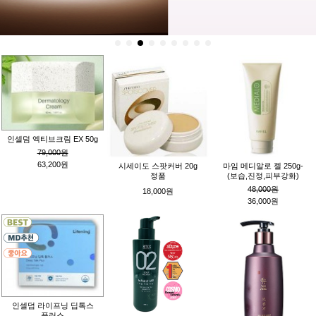
인셀덤 엑티브크림 EX 50g
79,000원
63,200원
시세이도 스팟커버 20g
마임 메디알로 젤 250g-
정품
(보습,진정,피부강화)
48,000원
18,000원
36,000원
인셀덤 라이프닝 딥톡스
플러스