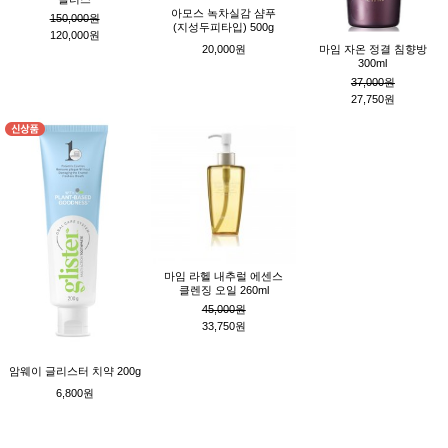
아모스 녹차실감 샴푸
150,000원
(지성두피타입) 500g
120,000원
20,000원
마임 자온 정결 침향방
300ml
37,000원
27,750원
마임 라헬 내추럴 에센스
클렌징 오일 260ml
45,000원
33,750원
암웨이 글리스터 치약 200g
6,800원