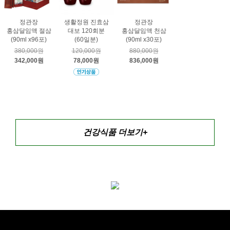
정관장
생활정원 진효삼
정관장
홍삼달임액 절삼
대보 120회분
홍삼달임액 천삼
(90ml x96포)
(60일분)
(90ml x30포)
380,000원
120,000원
880,000원
342,000원
78,000원
836,000원
건강식품 더보기+