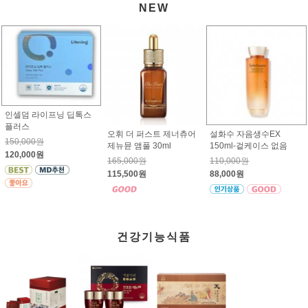
NEW
인셀덤 라이프닝 딥톡스
플러스
오휘 더 퍼스트 제너츄어
설화수 자음생수EX
150,000원
제뉴뮨 앰풀 30ml
150ml-겉케이스 없음
120,000원
165,000원
110,000원
115,500원
88,000원
건강기능식품