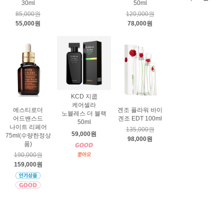
30ml
50ml
85,000원
120,000원
55,000원
78,000원
KCD 지쿱
케어셀라
에스티로더
겐조 플라워 바이
노블레스 더 블랙
어드밴스드
겐조 EDT 100ml
50ml
나이트 리페어
135,000원
59,000원
75ml(수량한정상
98,000원
품)
190,000원
159,000원