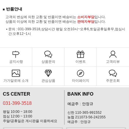
반품안내
고객의 변심에 의한 교환 및 반품이면 배송비는
소비자부담
입니다.
상품의 이상에 의한 교환 및 반품이면 배송비는
판매자부담
입니다.
문의 :
031-399-3518,상담시간 평일 오전10시~오후6,토일공휴일휴무,점심시
간:오후12~1시
공지사항
상품문의
이벤트
고객리뷰
가가알로에 소개
관심상품
마이페이지
주문조회
CS CENTER
BANK INFO
031-399-3518
예금주 : 안정규
평일 10:00 ~ 18:00
신한 110-365-991552
점심 12:00 ~ 13:00
농협 211073-56-242355
주말/공휴일은 게시판을 이용하세요
예금주 : 안정규