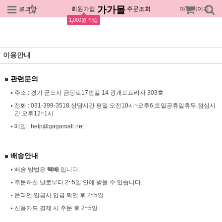
가가몰
로그인
회원가입
주문조회
마이페이지
1,000원 적립
이용안내
관련문의
주소 : 경기 군포시 금당로17번길 14 광개토프라자 303호
전화 :
031-399-3518,상담시간 평일 오전10시~오후6,토일공휴일휴무,점심시
간:오후12~1시
메일 :
help@gagamall.net
배송안내
배송 방법은
택배
입니다.
주문하신 날로부터 2~5일 안에 받을 수 있습니다.
온라인 입금시 입금 확인 후 2~5일
신용카드 결제 시 주문 후 2~5일