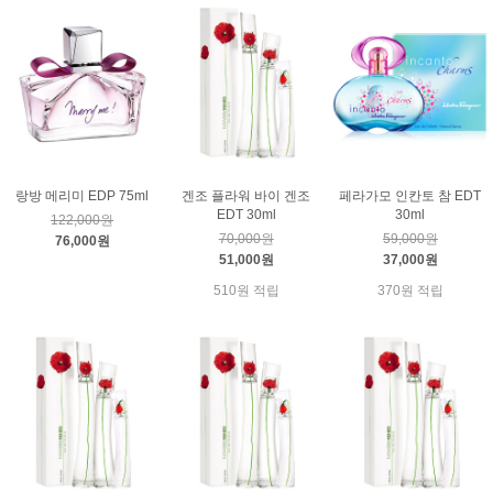
랑방 메리미 EDP 75ml
겐조 플라워 바이 겐조
페라가모 인칸토 참 EDT
EDT 30ml
30ml
122,000원
70,000원
59,000원
76,000원
51,000원
37,000원
510원 적립
370원 적립