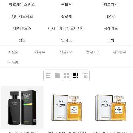
메르세데스 벤츠
몽블랑
파코라반
제니퍼로페즈
끌로에
페라리
베이비토스
이세이미야케 로디세이
페레가모
랑콤
딥디크
구찌
최신순
리뷰수
낮은가격
높은가격
판매순위
상품명