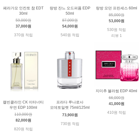
페라가모 인칸토 참 EDT
랑방 잔느 오드퍼퓸 EDP
랑방 모던 프린세스 60ml
30ml
50ml
85,000원
59,000원
87,000원
53,000원
37,000원
54,000원
530원 적립
370원 적립
540원 적립
리뷰 1
지미추 블라썸 EDP 40ml
66,000원
캘빈클라인 CK 이터너티
프라다 루나로사
41,000원
우먼 EDP 100ml
오데토일렛 75ml/125ml
410원 적립
110,000원
73,900원
82,000원
730원 적립
820원 적립