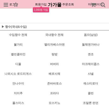
가가몰
로그인
회원가입
주문조회
마이페이지
1,000원 적립
▶ 향수(국내&수입)
수입향수 전체
국내향수 전체
옴므(남성)
불가리
엘리자베스아덴
돌체앤가바나
캘빈클라인
랑방
겐조
디올
버버리
마크제이콥스
나르시소 로드리게스
베르사체
샤넬
안나수이
존바바토스
에스티로더
지미추
프라다
클린
폴스미스
모스키노
조말론 런던