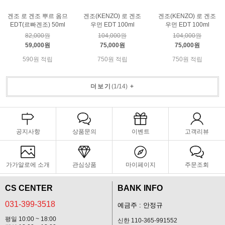
겐조 로 겐조 뿌르 옴므
겐조(KENZO) 로 겐조
겐조(KENZO) 로 겐조
EDT(르빠겐조) 50ml
우먼 EDT 100ml
우먼 EDT 100ml
82,000원
104,000원
104,000원
59,000원
75,000원
75,000원
590원 적립
750원 적립
750원 적립
더보기
(
1
/
14
)
+
공지사항
상품문의
이벤트
고객리뷰
가가알로에 소개
관심상품
마이페이지
주문조회
CS CENTER
BANK INFO
031-399-3518
예금주 : 안정규
평일 10:00 ~ 18:00
신한 110-365-991552