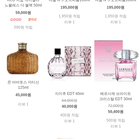
KCD 지쿱 케어셀라
샤넬 N°5 오드퍼퓸100ml
샤넬 N°5 오드퍼퓸100ml
노블레스 더 블랙 50ml
195,000원
195,000원
59,000원
1,950원 적립
1,950원 적립
리뷰 1
리뷰 1
590원 적립
존 바바토스 아티산
125ml
지미추 EDT 40ml
베르사체 브라이트
45,000원
크리스탈 EDT 30ml
64,000원
리뷰 1
72,000원
40,000원
50,400원
400원 적립
500원 적립
리뷰 1
리뷰 1