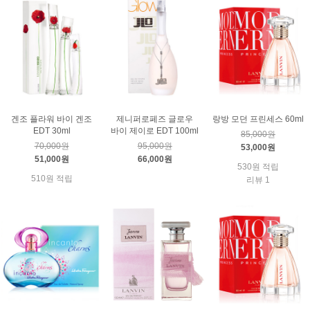
겐조 플라워 바이 겐조
제니퍼로페즈 글로우
랑방 모던 프린세스 60ml
EDT 30ml
바이 제이로 EDT 100ml
85,000원
70,000원
95,000원
53,000원
51,000원
66,000원
530원 적립
510원 적립
리뷰 1