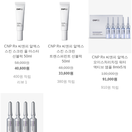
CNP Rx 씨앤피 알엑스
CNP Rx 씨앤피 알엑스
스킨 스크린 올 마스터
스킨 스크린
선블럭 50ml
트랜스퍼런트 선블럭
CNP Rx 씨앤피 알엑스
50ml
모이스처리차징 워터
58,000원
액티브 앰플 8mlx5개
48,000원
40,600원
33,600원
130,000원
400원 적립
91,000원
380원 적립
리뷰 1
910원 적립