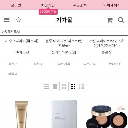
로그인
회원가입
주문조회
마이페이지
1,000원 적립
가가몰
▷ CNP[RX]
더 수프리머시(럭셔리)
블루 마이크로 리프트(탄
스킨 리바이브/모이스처
력보습)
리차징(주름개선)
BB/마스크
선케어/메이크업
클렌징
최신순
리뷰수
낮은가격
높은가격
판매순위
상품명